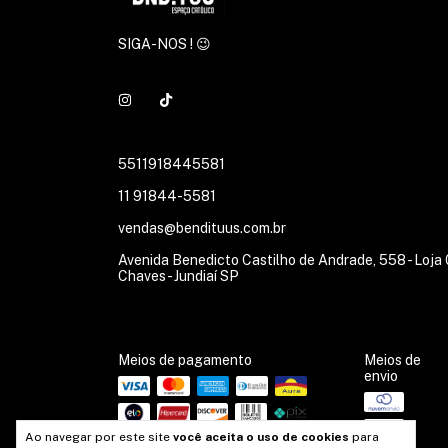
SIGA-NOS ! 😉
5511918445581
11 91844-5581
vendas@bendituus.com.br
Avenida Benedicto Castilho de Andrade, 558 - Loja 0
Chaves - Jundiaí SP
Meios de pagamento
Meios de
envio
Ao navegar por este site
você aceita o uso de cookies
para