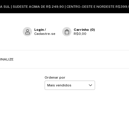
 SUL | SUDESTE ACIMA DE R$ 249,90 | CENTRO-OESTE E NORDESTE R$399,90
Login
/
Carrinho
(
0
)
Cadastre-se
R$0,00
ONALIZE
Ordenar por