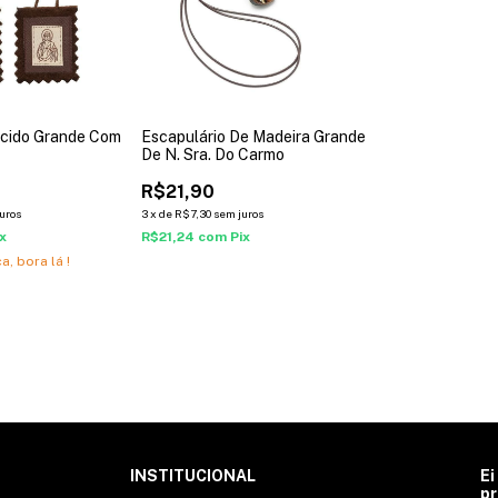
ecido Grande Com
Escapulário De Madeira Grande
De N. Sra. Do Carmo
R$21,90
uros
3
x
de
R$7,30
sem juros
ix
R$21,24
com
Pix
a, bora lá !
INSTITUCIONAL
Ei
pr