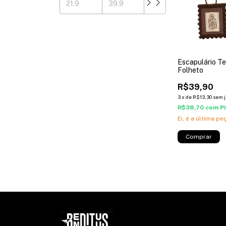
Escapulário T
Folheto
R$39,90
3
x
de
R$13,30
sem j
R$38,70
com
P
Ei, é a última peç