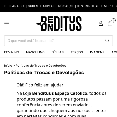
99,90 PARA SUL | SUDESTE ACIMA DE R$ 249,90 | CENTRO-OESTE E NORDEST
0
FEMININO
MASCULINO
BÍBLIAS
TERÇOS
IMAGENS
AC
Início
>
Políticas de Trocas e Devoluções
Políticas de Trocas e Devoluções
Olá! Fico feliz em ajudar !
Na Loja
Bendituus Espaço Católico
, todos os
produtos passam por uma rigorosa
conferência antes de serem enviados,
garantindo que cheguem aos nossos clientes
em perfeitas condições e com suas