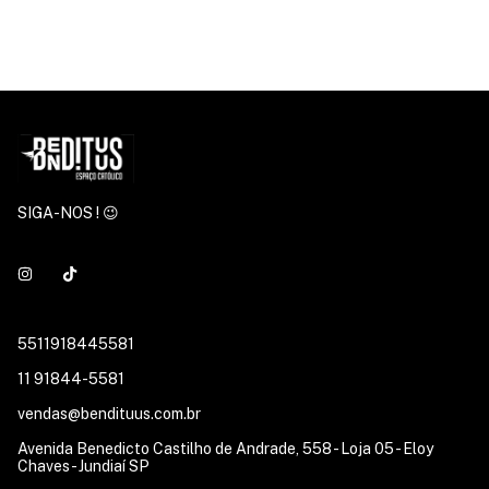
SIGA-NOS ! 😉
5511918445581
11 91844-5581
vendas@bendituus.com.br
Avenida Benedicto Castilho de Andrade, 558 - Loja 05 - Eloy
Chaves - Jundiaí SP