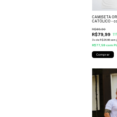
CAMISETA O
CATÓLICO - co
R$89,90
R$79,99
11
3
x
de
R$26,66
sem 
R$77,59
com
Pi
Comprar