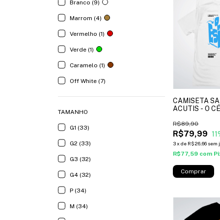
Branco (9)
Marrom (4)
Vermelho (1)
Verde (1)
Caramelo (1)
Off White (7)
CAMISETA S
ACUTIS - O C
TAMANHO
ESPERAR- cor
R$89,90
G1 (33)
R$79,99
11
G2 (33)
3
x
de
R$26,66
sem 
R$77,59
com
Pi
G3 (32)
Comprar
G4 (32)
P (34)
M (34)