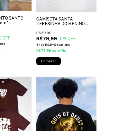
NTO SANTO
CAMISETA SANTA
eto*
TERESINHA DO MENINO
JESUS - cor branco*
R$89,90
% OFF
R$79,99
11
% OFF
uros
3
x
de
R$26,66
sem juros
x
R$77,59
com
Pix
Comprar