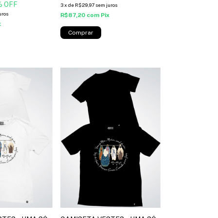
% OFF
3
x
de
R$29,97
sem juros
uros
R$87,20
com
Pix
x
Comprar