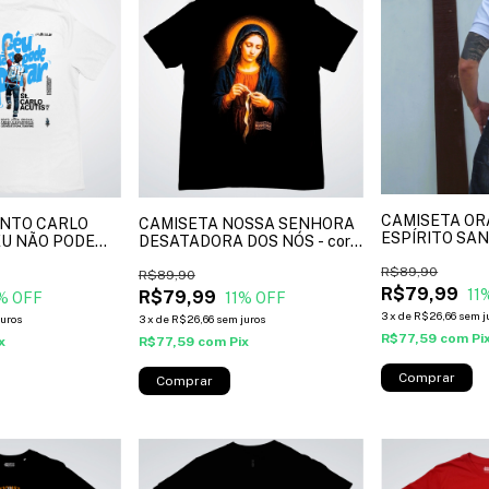
CAMISETA OR
ANTO CARLO
CAMISETA NOSSA SENHORA
ESPÍRITO SANT
ÉU NÃO PODE
DESATADORA DOS NÓS - cor
 branco*
preto*
R$89,90
R$89,90
R$79,99
11
R$79,99
% OFF
11
% OFF
3
x
de
R$26,66
sem j
juros
3
x
de
R$26,66
sem juros
R$77,59
com
Pi
x
R$77,59
com
Pix
Comprar
Comprar