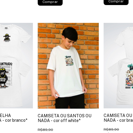
Comprar
Comprar
VELHA
CAMISETA OU
CAMISETA OU SANTOS OU
 cor branco*
NADA - cor br
NADA - cor off white*
R$89,90
R$89,90