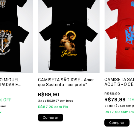
CAMISETA SA
O MIGUEL
CAMISETA SÃO JOSÉ - Amor
ACUTIS - O C
SPADAS E
que Sustenta - cor preto*
ESPERAR- cor 
reto*
R$89,90
R$89,90
R$79,99
11
% OFF
3
x
de
R$29,97
sem juros
3
x
de
R$26,66
sem j
juros
R$87,20
com
Pix
R$77,59
com
Pi
x
Comprar
Comprar