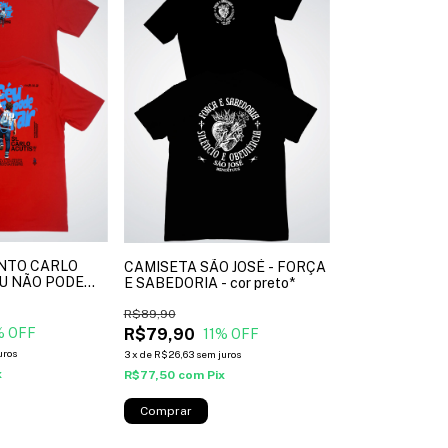
NTO CARLO
CAMISETA SÃO JOSÉ - FORÇA
ÉU NÃO PODE
E SABEDORIA - cor preto*
vermelho*
R$89,90
R$79,90
% OFF
11
% OFF
uros
3
x
de
R$26,63
sem juros
x
R$77,50
com
Pix
Comprar