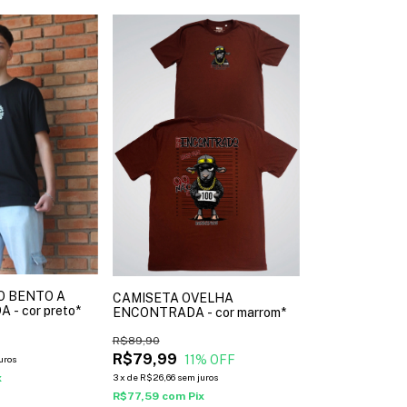
O BENTO A
CAMISETA OVELHA
- cor preto*
ENCONTRADA - cor marrom*
R$89,90
R$79,99
11
% OFF
uros
x
3
x
de
R$26,66
sem juros
R$77,59
com
Pix