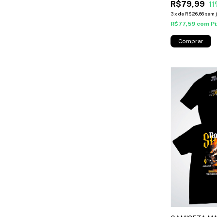
R$79,99
11
3
x
de
R$26,66
sem 
R$77,59
com
Pi
Comprar