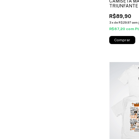
CAMISETA MA
TRIUNFANTE -
R$89,90
3
x
de
R$29,97
sem 
R$87,20
com
Pi
Comprar