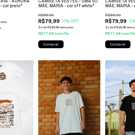
CAMISETA VESTES - UMA SÓ
RIA - AURORA
CAMISETA VES
MÃE, MARIA - cor off white*
 cor preto*
MÃE, MARIA - 
R$89,90
R$89,90
R$79,99
R$79,99
11
% OFF
11
juros
3
x
de
R$26,66
sem juros
3
x
de
R$26,66
sem j
x
R$77,59
com
Pix
R$77,59
com
Pi
Comprar
Comprar