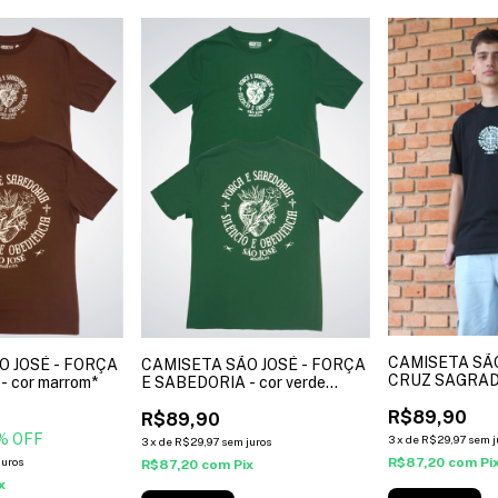
CAMISETA SÃ
O JOSÉ - FORÇA
CAMISETA SÃO JOSÉ - FORÇA
CRUZ SAGRADA 
- cor marrom*
E SABEDORIA - cor verde
militar*
R$89,90
R$89,90
% OFF
3
x
de
R$29,97
sem j
3
x
de
R$29,97
sem juros
R$87,20
com
Pi
juros
R$87,20
com
Pix
x