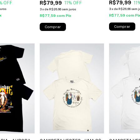
R$79,99
R$79,99
% OFF
11
11
% OFF
juros
3
x
de
R$26,66
sem j
3
x
de
R$26,66
sem juros
x
R$77,59
com
Pi
R$77,59
com
Pix
Comprar
Comprar