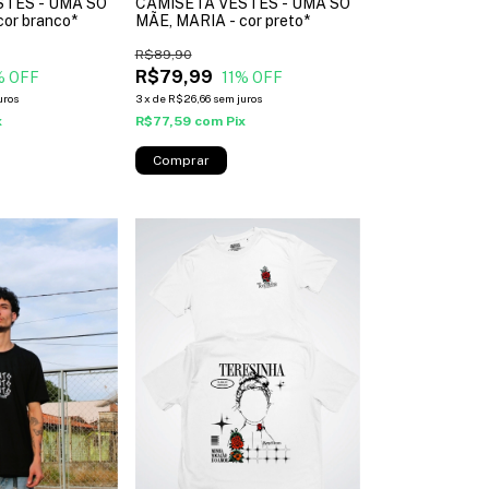
TES - UMA SÓ
CAMISETA VESTES - UMA SÓ
cor branco*
MÃE, MARIA - cor preto*
R$89,90
R$79,99
% OFF
11
% OFF
uros
3
x
de
R$26,66
sem juros
x
R$77,59
com
Pix
Comprar