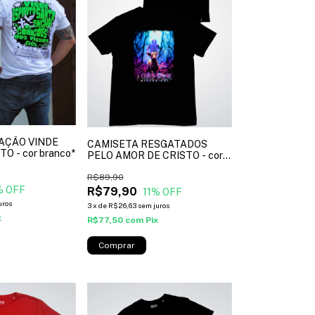
AÇÃO VINDE
CAMISETA RESGATADOS
O - cor branco*
PELO AMOR DE CRISTO - cor
preto*
R$89,90
% OFF
R$79,90
11
% OFF
uros
3
x
de
R$26,63
sem juros
x
R$77,50
com
Pix
Comprar