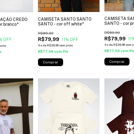
CAMISETA SA
CAMISETA SANTO SANTO
RAÇÃO CREDO
SANTO - cor pr
SANTO - cor off white*
r branco*
R$89,90
R$89,90
R$79,99
11
R$79,99
11
% OFF
% OFF
3
x
de
R$26,66
sem j
3
x
de
R$26,66
sem juros
juros
R$77,59
com
Pi
R$77,59
com
Pix
x
Comprar
Comprar