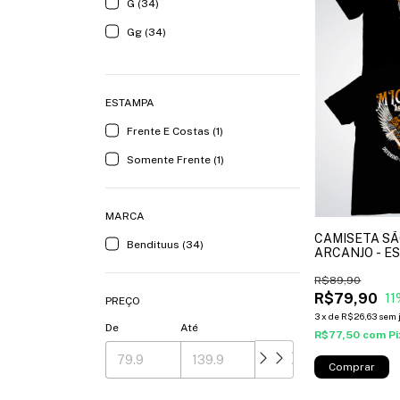
G (34)
Gg (34)
ESTAMPA
Frente E Costas (1)
Somente Frente (1)
MARCA
CAMISETA SÃ
Bendituus (34)
ARCANJO - E
ROSAS - cor p
R$89,90
R$79,90
11
PREÇO
3
x
de
R$26,63
sem 
De
Até
R$77,50
com
Pi
Comprar