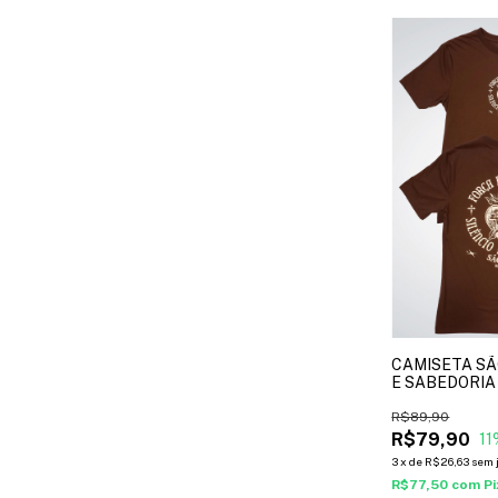
CAMISETA SÃ
E SABEDORIA 
R$89,90
R$79,90
11
3
x
de
R$26,63
sem 
R$77,50
com
Pi