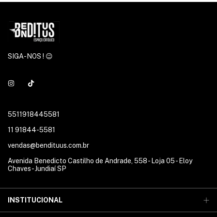
SIGA-NOS ! 😉
5511918445581
11 91844-5581
vendas@bendituus.com.br
Avenida Benedicto Castilho de Andrade, 558 - Loja 05 - Eloy
Chaves - Jundiaí SP
INSTITUCIONAL