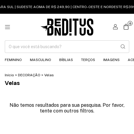
ARA SUL | SUDESTE ACIMA DE R$ 249,90 | CENTRO-OESTE E NORDESTE R$399
0
FEMININO
MASCULINO
BÍBLIAS
TERÇOS
IMAGENS
AC
Início
>
DECORAÇÃO
>
Velas
Velas
Não temos resultados para sua pesquisa. Por favor,
tente com outros filtros.