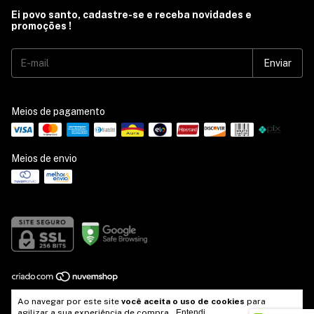
Ei povo santo, cadastre-se e receba novidades e
promoções !
Meios de pagamento
Meios de envio
Copyright Bendituus Espaço Católico - 55508313000147 - 2026. Todos
Ao navegar por este site
você aceita o uso de cookies
para
os direitos reservados.
agilizar a sua experiência de compra.
Entendi