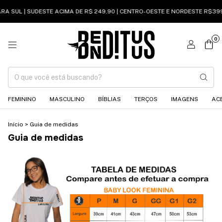
RA SUL | SUDESTE ACIMA DE R$ 249,90 | CENTRO-OESTE E NORDESTE R$399
0
FEMININO
MASCULINO
BÍBLIAS
TERÇOS
IMAGENS
AC
Início
>
Guia de medidas
Guia de medidas