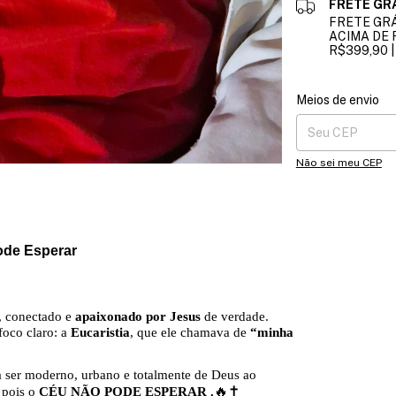
FRETE GR
FRETE GRÁ
ACIMA DE 
R$399,90 
Entregas para o CE
Meios de envio
Não sei meu CEP
Pode Esperar
m, conectado e
apaixonado por Jesus
de verdade.
foco claro: a
Eucaristia
, que ele chamava de
“minha
a ser moderno, urbano e totalmente de Deus ao
 pois o
CÉU NÃO PODE ESPERAR .
🔥✝