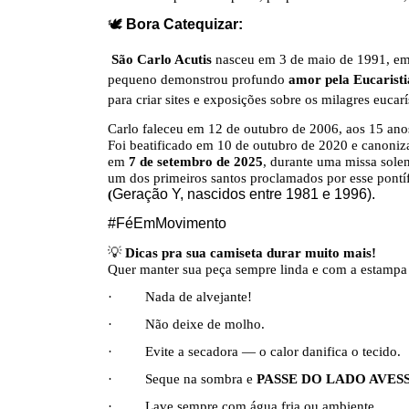
🕊
️
Bora Catequizar:
São Carlo Acutis
nasceu em 3 de maio de 1991, em 
pequeno demonstrou profundo
amor pela Eucarist
para criar sites e exposições sobre os milagres euca
Carlo faleceu em 12 de outubro de 2006, aos 15 ano
Foi beatificado em 10 de outubro de 2020 e
canoniz
em
7 de setembro de 2025
, durante uma missa sole
um dos primeiros santos proclamados por esse pontí
(
Geração Y, nascidos entre 1981 e 1996).
#FéEmMovimento
💡
Dicas pra sua camiseta durar muito mais!
Quer manter sua peça sempre linda e com a estampa i
· Nada de alvejante!
· Não deixe de molho.
· Evite a secadora — o calor danifica o tecido.
· Seque na sombra e
PASSE DO LADO AVES
· Lave sempre com água fria ou ambiente.