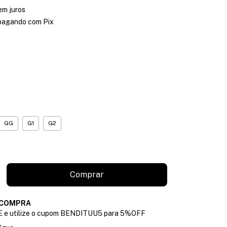
em juros
agando com Pix
GG
G1
G2
 COMPRA
e utilize o cupom BENDITUU5 para 5%OFF