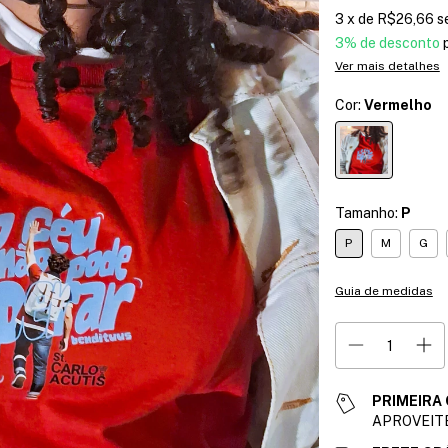
3
x de
R$26,66
s
3% de desconto
p
Ver mais detalhes
Cor:
Vermelho
Tamanho:
P
P
M
G
Guia de medidas
PRIMEIRA
APROVEITE 