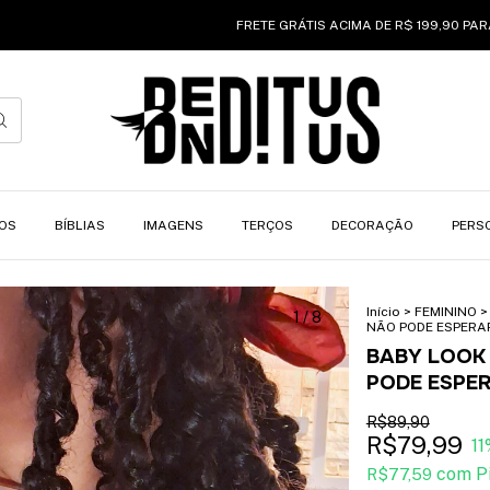
FRETE GRÁTIS ACIMA DE R$ 199,90 PARA SUL | S
OS
BÍBLIAS
IMAGENS
TERÇOS
DECORAÇÃO
PERS
Início
>
FEMININO
>
1
/
8
NÃO PODE ESPERAR-
BABY LOOK 
PODE ESPER
R$89,90
R$79,99
11
com
P
R$77,59