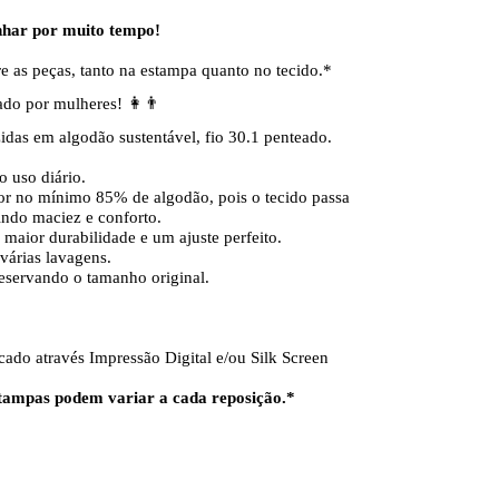
nhar por muito tempo!
e as peças, tanto na estampa quanto no tecido.*
sado por mulheres!
👩👨
das em algodão sustentável, fio 30.1 penteado.
o uso diário.
r no mínimo 85% de algodão, pois o tecido passa
indo maciez e conforto.
maior durabilidade e um ajuste perfeito.
árias lavagens.
reservando o tamanho original.
ado através Impressão Digital e/ou Silk Screen
estampas podem variar a cada reposição.*