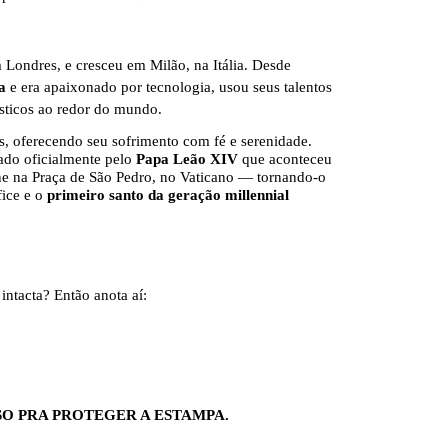
Londres, e cresceu em Milão, na Itália. Desde
ia
e era apaixonado por tecnologia, usou seus talentos
rísticos ao redor do mundo.
s, oferecendo seu sofrimento com fé e serenidade.
ado oficialmente pelo
Papa Leão XIV
que aconteceu
ne na Praça de São Pedro, no Vaticano — tornando-o
fice e o
primeiro santo da geração millennial
ntacta? Então anota aí:
SO PRA PROTEGER A ESTAMPA.