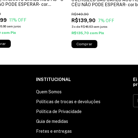
O PODE ESPERAR- cor
CÉU NÃO PODE ESPERAR- cor b
ho*
0
R$149,90
,99
R$139,90
11
% OFF
7
% OFF
6,66
sem juros
3
x
de
R$46,63
sem juros
9
com
Pix
R$135,70
com
Pix
rar
Comprar
INSTITUCIONAL
Ei
pr
Quem Somos
Políticas de trocas e devoluções
Política de Privacidade
Guia de medidas
Fretes e entregas