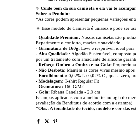
✨
Cuide bem da sua camiseta e ela vai te acompa
Sobre o Produto:
*As cores podem apresentar pequenas variações entr
🔹
Esse modelo de Camiseta é unissex e pode ser u
-
Qualidade Premium:
Nossas camisetas são produzi
Experimente o conforto, maciez e suavidade.
-
Gramatura de 160g:
Leve e respirável, ideal para 
-
Alta Qualidade:
Algodão Sustentável, composto po
por um tratamento com amaciante de silicone garant
-
Reforço Ombro a Ombro e na Gola:
Proporciona 
-
Não Desbota:
Mantém as cores vivas mesmo após v
-
Encolhimento:
0,02% L / 0,02% C , quase zero, p
-
Modelagem:
T-shirt Regular Fit
-
Gramatura:
160 G/M2
-
Gola:
Ribana Canelada - 2,0 cm
Estampas aplicadas com a melhor tecnologia do merc
(avaliação da Bendituus de acordo com a estampa).
*Obs.: A tonalidade do tecido, modelo e cor das 