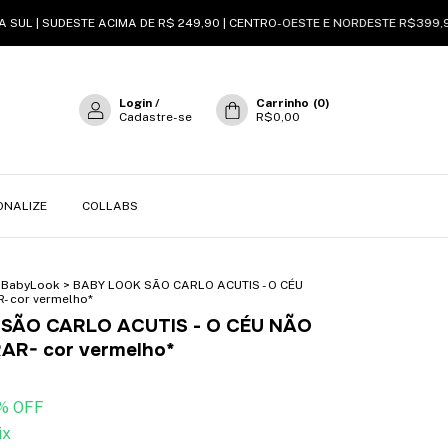
UDESTE ACIMA DE R$ 249,90 | CENTRO-OESTE E NORDESTE R$399,90 | NORTE
Login
/
Carrinho
(
0
)
Cadastre-se
R$0,00
ONALIZE
COLLABS
BabyLook
>
BABY LOOK SÃO CARLO ACUTIS - O CÉU
 cor vermelho*
SÃO CARLO ACUTIS - O CÉU NÃO
AR- cor vermelho*
% OFF
ix