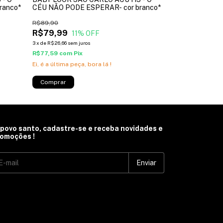
ranco*
CÉU NÃO PODE ESPERAR- cor branco*
R$89,90
R$79,99
11
% OFF
3
x
de
R$26,66
sem juros
R$77,59
com
Pix
Ei, é a última peça, bora lá !
Comprar
 povo santo, cadastre-se e receba novidades e
omoções !