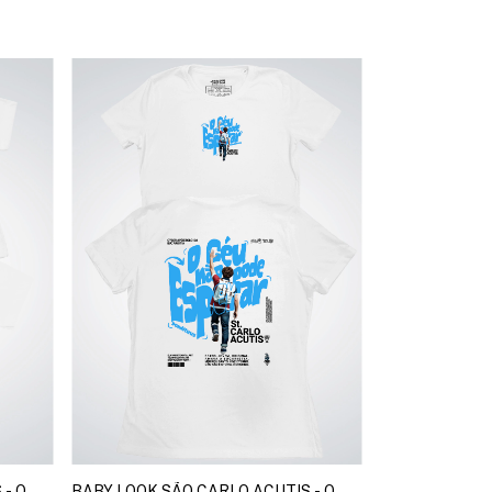
- O
BABY LOOK SÃO CARLO ACUTIS - O