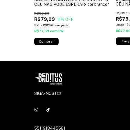
CÉU NÃ
CÉU NÃO PODE ESPERAR- cor branco*
vermel
R$89,9
R$89,90
R$79
R$79,99
11
% OFF
3
x
de
R$2
3
x
de
R$26,66
sem juros
R$77,5
R$77,59
com
Pix
Comp
Comprar
SIGA-NOS ! 😉
5511918445581