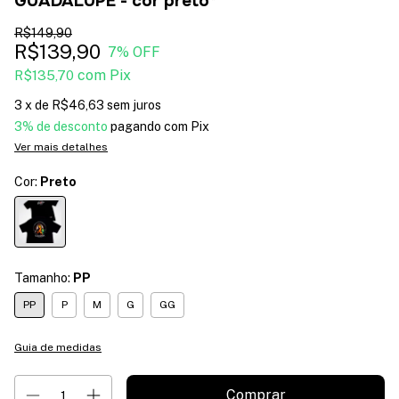
GUADALUPE - cor preto*
R$149,90
R$139,90
7
% OFF
com
Pix
R$135,70
3
x de
R$46,63
sem juros
3% de desconto
pagando com Pix
Ver mais detalhes
Cor:
Preto
Tamanho:
PP
PP
P
M
G
GG
Guia de medidas