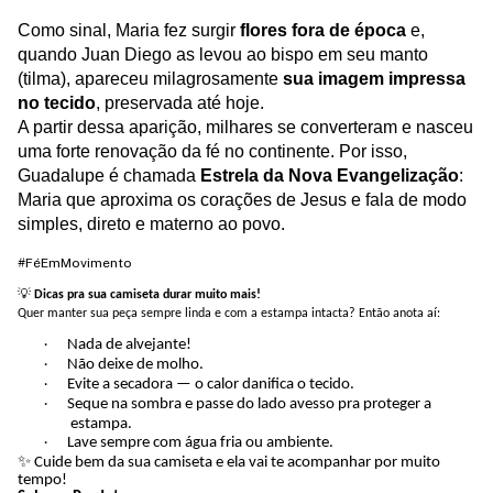
Como sinal, Maria fez surgir
flores fora de época
e,
quando Juan Diego as levou ao bispo em seu manto
(tilma), apareceu milagrosamente
sua imagem impressa
no tecido
, preservada até hoje.
A partir dessa aparição, milhares se converteram e nasceu
uma forte renovação da fé no continente. Por isso,
Guadalupe é chamada
Estrela da Nova Evangelização
:
Maria que aproxima os corações de Jesus e fala de modo
simples, direto e materno ao povo.
#FéEmMovimento
💡
Dicas pra sua camiseta durar muito mais!
Quer manter sua peça sempre linda e com a estampa intacta? Então anota aí:
Nada de alvejante!
·
Não deixe de molho.
·
Evite a secadora — o calor danifica o tecido.
·
Seque na sombra e passe do lado avesso pra proteger a
·
estampa.
Lave sempre com água fria ou ambiente.
·
✨
Cuide bem da sua camiseta e ela vai te acompanhar por muito
tempo!