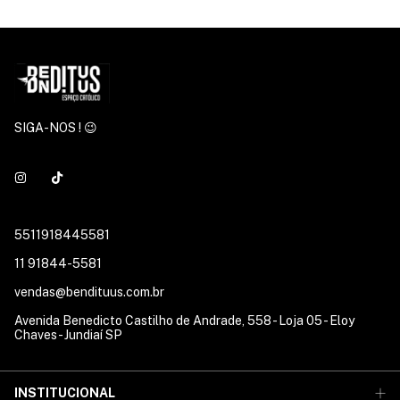
SIGA-NOS ! 😉
5511918445581
11 91844-5581
vendas@bendituus.com.br
Avenida Benedicto Castilho de Andrade, 558 - Loja 05 - Eloy
Chaves - Jundiaí SP
INSTITUCIONAL