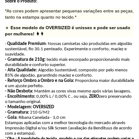
Sobre o Produto:
*As cores podem apresentar pequenas variações entre as peças,
tanto na estampa quanto no tecido.*
🔹
Esse modelo de OVERSIZED é unissex e pode ser usado
por mulheres! 👩👨
-
Qualidade Premium
:
Nossas camisetas são produzidas em algodão
sustentável, fio 30.1 penteado. Experimente o conforto, maciez e
suavidade.
-
Gramatura de 210g:
tecido mais encorpado proporcionando mais
durabilidade e conforto superior.
-
Alta Qualidade:
Algodão Sustentável, c
omposto por pelo menos
85% de algodão, garantindo maciez e conforto.
-
Reforço Ombro a Ombro e na Gola:
Proporciona maior durabilidade
e um ajuste perfeito.
-
Não Desbota:
Mantém as cores vivas mesmo após várias lavagens.
- Encolhimento:
0,00% L / 0,00% C , ou seja,
ZERO
zero preservando
o tamanho original.
- Modelagem: OVERSIZED
- Gramatura:
210 G/M2
- Gola
: Ribana Canelada - 3,0 cm
Estampas aplicadas com a melhor tecnologia do mercado através
Impressão Digital e/ou Silk Screen (avaliação da Bendituus de acordo
com a estampa).
Obs.: A tonalidade do tecido, modelo e cor das etiquetas podem variar a
*