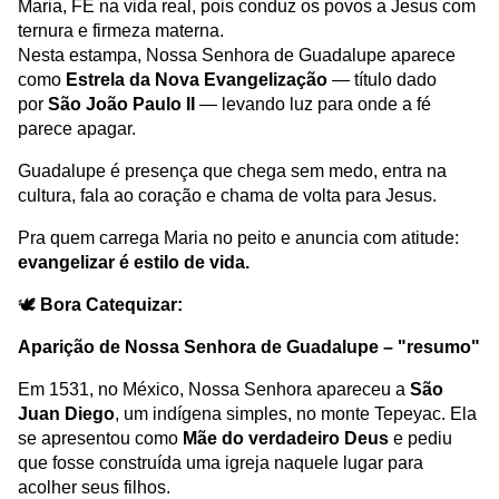
Maria, FÉ na vida real, pois conduz os povos a Jesus com
ternura e firmeza materna.
Nesta estampa, Nossa Senhora de Guadalupe aparece
como
Estrela da Nova Evangelização
— título dado
por
São João Paulo II
— levando luz para onde a fé
parece apagar.
Guadalupe é presença que chega sem medo, entra na
cultura, fala ao coração e chama de volta para Jesus.
Pra quem carrega Maria no peito e anuncia com atitude:
evangelizar é estilo de vida.
🕊
️
Bora Catequizar:
Aparição de Nossa Senhora de Guadalupe – "resumo"
Em 1531, no México, Nossa Senhora apareceu a
São
Juan Diego
, um indígena simples, no monte Tepeyac. Ela
se apresentou como
Mãe do verdadeiro Deus
e pediu
que fosse construída uma igreja naquele lugar para
acolher seus filhos.