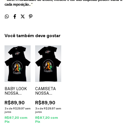
cada reposição.
.*
Você também deve gostar
BABY LOOK
CAMISETA
NOSSA
NOSSA
SENHORA DE
SENHORA DE
GUADALUPE
R$89,90
GUADALUPE
R$89,90
- cor preto*
- cor preto*
3
x
de
R$29,97
sem
3
x
de
R$29,97
sem
juros
juros
R$87,20
com
R$87,20
com
Pix
Pix