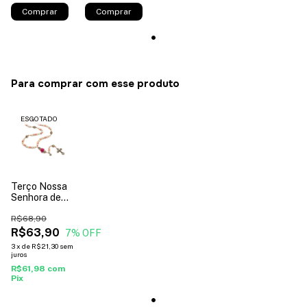
Comprar
Comprar
Para comprar com esse produto
ESGOTADO
Terço Nossa
Senhora de
Guadalupe
com Flor
R$68,90
Colorido 8 mm
R$63,90
7
% OFF
3
x
de
R$21,30
sem
juros
R$61,98
com
Pix