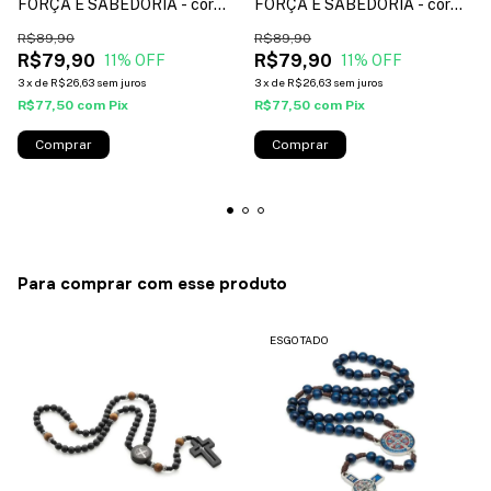
FORÇA E SABEDORIA - cor
FORÇA E SABEDORIA - cor
marrom*
preto*
R$89,90
R$89,90
R$79,90
R$79,90
11
% OFF
11
% OFF
3
x
de
R$26,63
sem juros
3
x
de
R$26,63
sem juros
R$77,50
com
Pix
R$77,50
com
Pix
Comprar
Comprar
Para comprar com esse produto
ESGOTADO