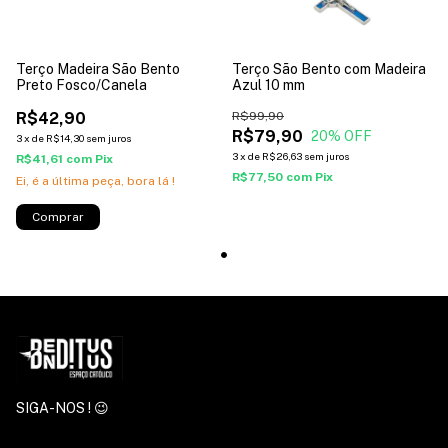
Terço Madeira São Bento
Terço São Bento com Madeira
Preto Fosco/Canela
Azul 10 mm
R$42,90
R$99,90
R$79,90
20
% OFF
3
x
de
R$14,30
sem juros
3
x
de
R$26,63
sem juros
R$41,61
com
Pix
R$77,50
com
Pix
Ei, é a última peça, bora lá !
SIGA-NOS ! 😉