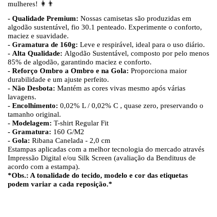
mulheres!
👩👨
- Qualidade Premium:
Nossas camisetas são produzidas em
algodão sustentável, fio 30.1 penteado. Experimente o conforto,
maciez e suavidade.
- Gramatura de 160g:
Leve e respirável, ideal para o uso diário.
- Alta Qualidade:
Algodão Sustentável, composto por pelo menos
85% de algodão, garantindo maciez e conforto.
- Reforço Ombro a Ombro e na Gola:
Proporciona maior
durabilidade e um ajuste perfeito.
- Não Desbota:
Mantém as cores vivas mesmo após várias
lavagens.
- Encolhimento:
0,02% L / 0,02% C , quase zero, preservando o
tamanho original.
- Modelagem:
T-shirt Regular Fit
- Gramatura:
160 G/M2
- Gola:
Ribana Canelada - 2,0 cm
Estampas aplicadas com a melhor tecnologia do mercado através
Impressão Digital e/ou Silk Screen (avaliação da Bendituus de
acordo com a estampa).
*Obs.: A tonalidade do tecido, modelo e cor das etiquetas
podem variar a cada reposição.*