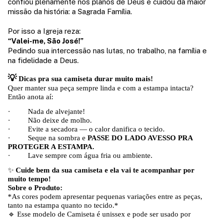
confiou plenamente nos planos de Deus e cuidou da maior
missão da história: a Sagrada Família.
Por isso a Igreja reza:
“Valei-me, São José!”
Pedindo sua intercessão nas lutas, no trabalho, na família e
na fidelidade a Deus.
💡
Dicas pra sua camiseta durar muito mais!
Quer manter sua peça sempre linda e com a estampa intacta?
Então anota aí:
· Nada de alvejante!
· Não deixe de molho.
· Evite a secadora — o calor danifica o tecido.
· Seque na sombra e
PASSE DO LADO AVESSO PRA
PROTEGER A ESTAMPA.
· Lave sempre com água fria ou ambiente.
✨
Cuide bem da sua camiseta e ela vai te acompanhar por
muito tempo!
Sobre o Produto:
*As cores podem apresentar pequenas variações entre as peças,
tanto na estampa quanto no tecido.*
🔹
Esse modelo de Camiseta é unissex e pode ser usado por