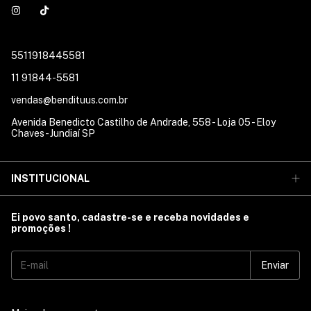
5511918445581
11 91844-5581
vendas@bendituus.com.br
Avenida Benedicto Castilho de Andrade, 558 - Loja 05 - Eloy
Chaves - Jundiaí SP
INSTITUCIONAL
Ei povo santo, cadastre-se e receba novidades e
promoções !