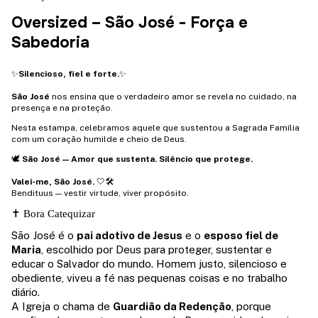
Oversized – São José - Força e
Sabedoria
✨
Silencioso, fiel e forte.
✨
São José
nos ensina que o verdadeiro amor se revela no cuidado, na
presença e na proteção.
Nesta estampa, celebramos aquele que sustentou a Sagrada Família
com um coração humilde e cheio de Deus.
🕊️
São José — Amor que sustenta. Silêncio que protege.
Valei-me, São José.
🤍🛠️
Bendituus — vestir virtude, viver propósito.
✝
️ Bora Catequizar
São José é o
pai adotivo de Jesus
e o
esposo fiel de
Maria
, escolhido por Deus para proteger, sustentar e
educar o Salvador do mundo. Homem justo, silencioso e
obediente, viveu a fé nas pequenas coisas e no trabalho
diário.
A Igreja o chama de
Guardião da Redenção
, porque