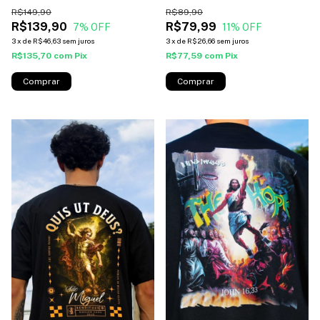
marrom*
R$89,90
R$149,90
R$79,99
R$139,90
11
% OFF
7
% OFF
3
x
de
R$26,66
sem juros
3
x
de
R$46,63
sem juros
R$77,59
com
Pix
R$135,70
com
Pix
Comprar
Comprar