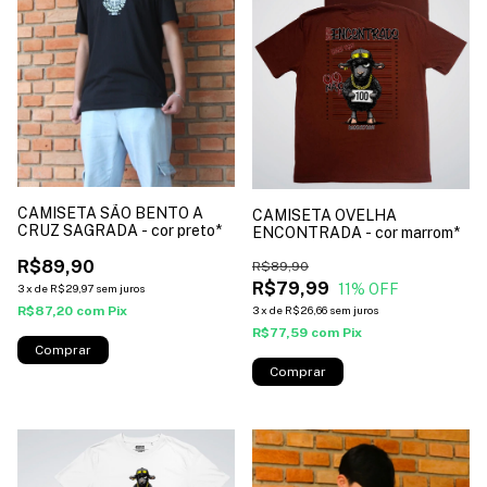
CAMISETA SÃO BENTO A
CAMISETA OVELHA
CRUZ SAGRADA - cor preto*
ENCONTRADA - cor marrom*
R$89,90
R$89,90
R$79,99
11
% OFF
3
x
de
R$29,97
sem juros
R$87,20
com
Pix
3
x
de
R$26,66
sem juros
R$77,59
com
Pix
Comprar
Comprar