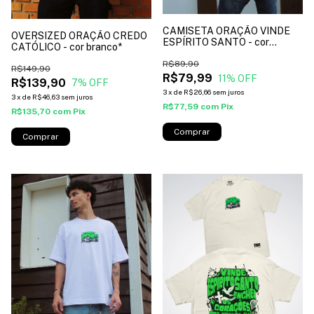
CAMISETA ORAÇÃO VINDE
OVERSIZED ORAÇÃO CREDO
ESPÍRITO SANTO - cor
CATÓLICO - cor branco*
branco*
R$89,90
R$149,90
R$79,99
11
% OFF
R$139,90
7
% OFF
3
x
de
R$26,66
sem juros
3
x
de
R$46,63
sem juros
R$77,59
com
Pix
R$135,70
com
Pix
Comprar
Comprar