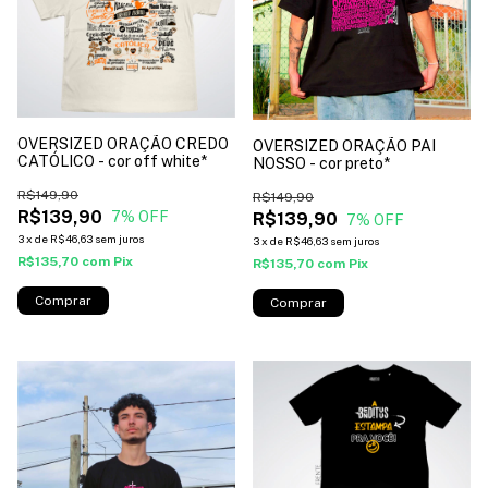
OVERSIZED ORAÇÃO CREDO
OVERSIZED ORAÇÃO PAI
CATÓLICO - cor off white*
NOSSO - cor preto*
R$149,90
R$149,90
R$139,90
7
% OFF
R$139,90
7
% OFF
3
x
de
R$46,63
sem juros
3
x
de
R$46,63
sem juros
R$135,70
com
Pix
R$135,70
com
Pix
Comprar
Comprar