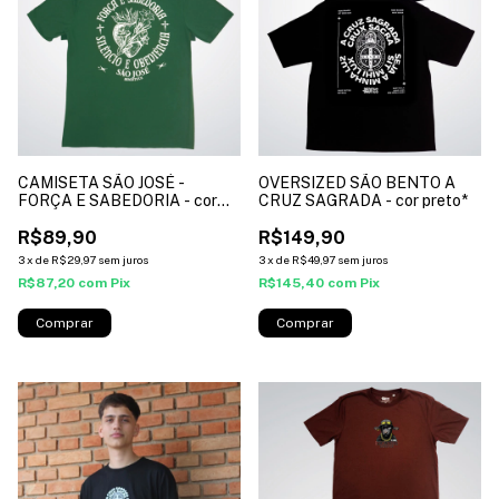
CAMISETA SÃO JOSÉ -
OVERSIZED SÃO BENTO A
FORÇA E SABEDORIA - cor
CRUZ SAGRADA - cor preto*
verde militar*
R$89,90
R$149,90
3
x
de
R$29,97
sem juros
3
x
de
R$49,97
sem juros
R$87,20
com
Pix
R$145,40
com
Pix
Comprar
Comprar