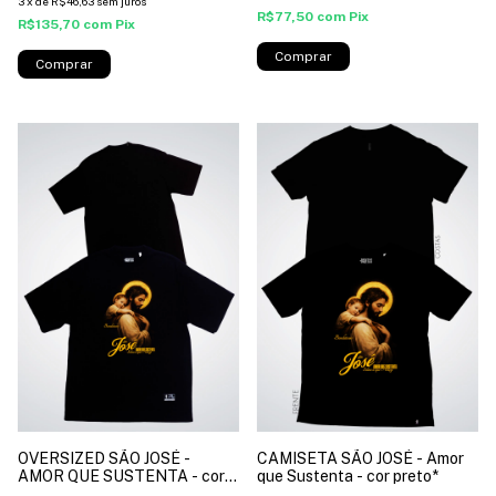
3
x
de
R$46,63
sem juros
R$77,50
com
Pix
R$135,70
com
Pix
Comprar
Comprar
OVERSIZED SÃO JOSÉ -
CAMISETA SÃO JOSÉ - Amor
AMOR QUE SUSTENTA - cor
que Sustenta - cor preto*
preto*