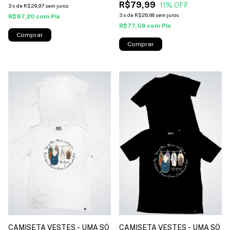
R$79,99
11
% OFF
3
x
de
R$29,97
sem juros
3
x
de
R$26,66
sem juros
R$87,20
com
Pix
R$77,59
com
Pix
Comprar
Comprar
CAMISETA VESTES - UMA SÓ
CAMISETA VESTES - UMA SÓ