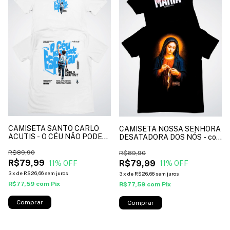
CAMISETA SANTO CARLO
CAMISETA NOSSA SENHORA
ACUTIS - O CÉU NÃO PODE
DESATADORA DOS NÓS - cor
ESPERAR- cor branco*
preto*
R$89,90
R$89,90
R$79,99
R$79,99
11
% OFF
11
% OFF
3
x
de
R$26,66
sem juros
3
x
de
R$26,66
sem juros
R$77,59
com
Pix
R$77,59
com
Pix
Comprar
Comprar