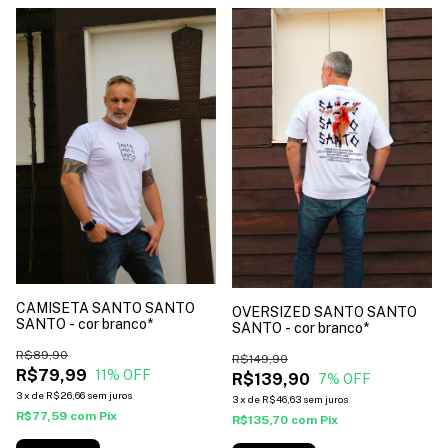
CAMISETA SANTO SANTO
OVERSIZED SANTO SANTO
SANTO - cor branco*
SANTO - cor branco*
R$89,90
R$149,90
R$79,99
11
% OFF
R$139,90
7
% OFF
3
x
de
R$26,66
sem juros
3
x
de
R$46,63
sem juros
R$77,59
com
Pix
R$135,70
com
Pix