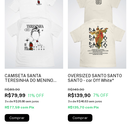
OVERSIZED SANTO SANTO
CAMISETA SANTA
SANTO - cor Off White*
TERESINHA DO MENINO
JESUS - cor branco*
R$149,90
R$89,90
R$139,90
R$79,99
7
% OFF
11
% OFF
3
x
de
R$46,63
sem juros
3
x
de
R$26,66
sem juros
R$135,70
com
Pix
R$77,59
com
Pix
Comprar
Comprar