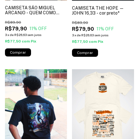
CAMISETA SÃO MIGUEL
CAMISETA THE HOPE —
ARCANJO - QUEM COMO
JOHN 16,33 - cor preto*
DEUS ? - cor preto*
R$89,90
R$89,90
R$79,90
R$79,90
11
% OFF
11
% OFF
3
x
de
R$26,63
sem juros
3
x
de
R$26,63
sem juros
R$77,50
com
Pix
R$77,50
com
Pix
Comprar
Comprar