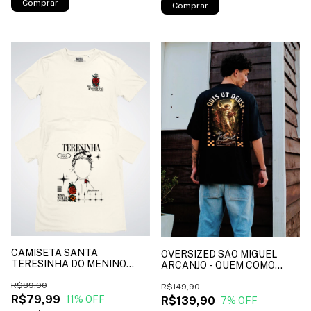
Comprar
Comprar
CAMISETA SANTA
OVERSIZED SÃO MIGUEL
TERESINHA DO MENINO
ARCANJO - QUEM COMO
JESUS - cor off white*
DEUS ? - cor preto*
R$89,90
R$149,90
R$79,99
11
% OFF
R$139,90
7
% OFF