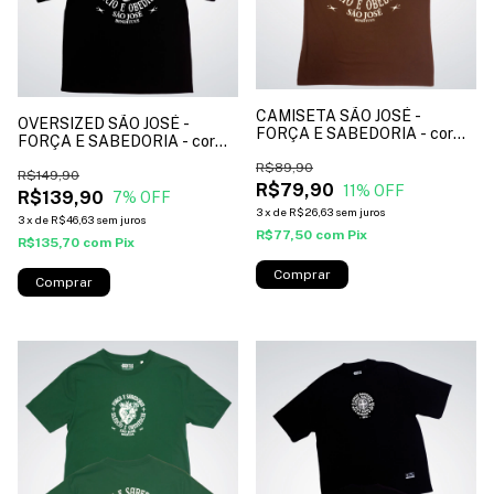
CAMISETA SÃO JOSÉ -
OVERSIZED SÃO JOSÉ -
FORÇA E SABEDORIA - cor
FORÇA E SABEDORIA - cor
marrom*
preto*
R$89,90
R$149,90
R$79,90
11
% OFF
R$139,90
7
% OFF
3
x
de
R$26,63
sem juros
3
x
de
R$46,63
sem juros
R$77,50
com
Pix
R$135,70
com
Pix
Comprar
Comprar