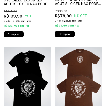
OVERSIZED SÃO CARLO
ACUTIS - O CÉU NÃO PODE
ACUTIS - O CÉU NÃO PODE
ESPERAR- cor vermelho*
ESPERAR- cor branco*
R$89,90
R$149,90
R$79,99
R$139,90
11
% OFF
7
% OFF
3
x
de
R$26,66
sem juros
3
x
de
R$46,63
sem juros
R$77,59
com
Pix
R$135,70
com
Pix
Comprar
Comprar