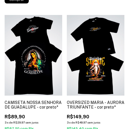
CAMISETA NOSSA SENHORA
OVERSIZED MARIA - AURORA
DE GUADALUPE - cor preto*
TRIUNFANTE - cor preto*
R$89,90
R$149,90
3
x
de
R$29,97
sem juros
3
x
de
R$49,97
sem juros
R$87,20
com
Pix
R$145,40
com
Pix