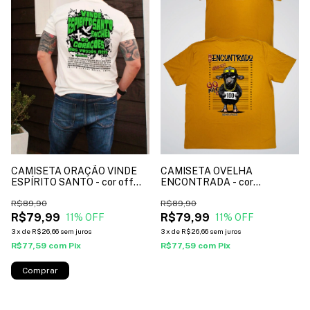
CAMISETA ORAÇÃO VINDE
CAMISETA OVELHA
ESPÍRITO SANTO - cor off
ENCONTRADA - cor
white*
caramelo*
R$89,90
R$89,90
R$79,99
R$79,99
11
% OFF
11
% OFF
3
x
de
R$26,66
sem juros
3
x
de
R$26,66
sem juros
R$77,59
com
Pix
R$77,59
com
Pix
Comprar