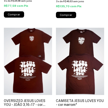
3
x
de
R$26,66
sem juros
3
x
de
R$46,63
sem juros
R$77,59
com
Pix
R$135,70
com
Pix
Comprar
Comprar
CAMISETA JESUS LOVES YOU
OVERSIZED JESUS LOVES
- cor marrom*
YOU - JOÃO 3,16–17 - cor