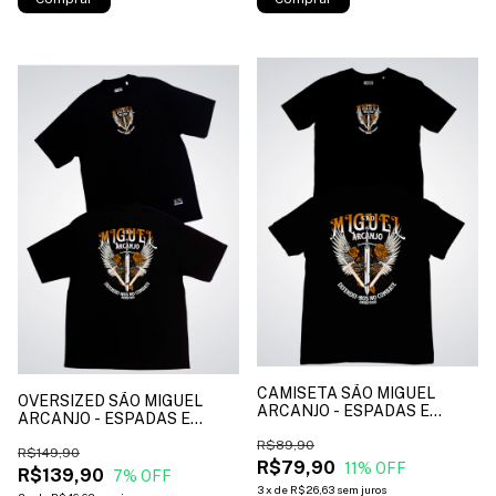
CAMISETA SÃO MIGUEL
OVERSIZED SÃO MIGUEL
ARCANJO - ESPADAS E
ARCANJO - ESPADAS E
ROSAS - cor preto*
ROSAS - cor preto*
R$89,90
R$149,90
R$79,90
11
% OFF
R$139,90
7
% OFF
3
x
de
R$26,63
sem juros