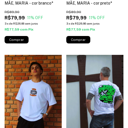
MÃE, MARIA - cor branco*
MÃE, MARIA - cor preto*
R$89,90
R$89,90
R$79,99
R$79,99
11
% OFF
11
% OFF
3
x
de
R$26,66
sem juros
3
x
de
R$26,66
sem juros
R$77,59
com
Pix
R$77,59
com
Pix
Comprar
Comprar