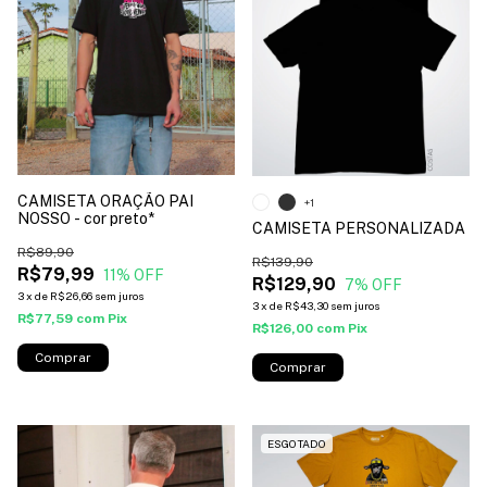
CAMISETA ORAÇÃO PAI
+1
NOSSO - cor preto*
CAMISETA PERSONALIZADA
R$89,90
R$139,90
R$79,99
11
% OFF
R$129,90
7
% OFF
3
x
de
R$26,66
sem juros
3
x
de
R$43,30
sem juros
R$77,59
com
Pix
R$126,00
com
Pix
Comprar
Comprar
ESGOTADO