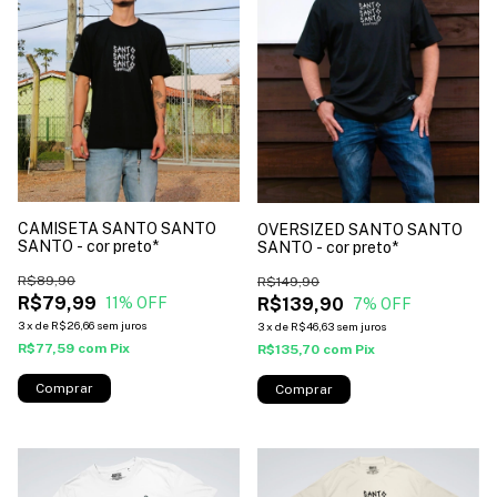
CAMISETA SANTO SANTO
OVERSIZED SANTO SANTO
SANTO - cor preto*
SANTO - cor preto*
R$89,90
R$149,90
R$79,99
R$139,90
11
% OFF
7
% OFF
3
x
de
R$26,66
sem juros
3
x
de
R$46,63
sem juros
R$77,59
com
Pix
R$135,70
com
Pix
Comprar
Comprar