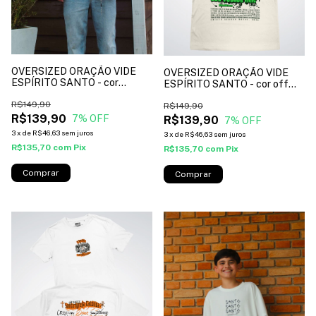
OVERSIZED ORAÇÃO VIDE
OVERSIZED ORAÇÃO VIDE
ESPÍRITO SANTO - cor
ESPÍRITO SANTO - cor off
branco*
white*
R$149,90
R$149,90
R$139,90
7
% OFF
R$139,90
7
% OFF
3
x
de
R$46,63
sem juros
3
x
de
R$46,63
sem juros
R$135,70
com
Pix
R$135,70
com
Pix
Comprar
Comprar