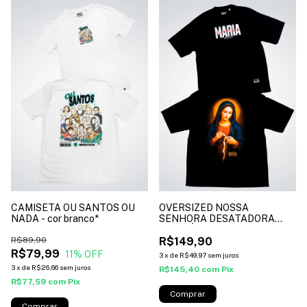
CAMISETA OU SANTOS OU
OVERSIZED NOSSA
NADA - cor branco*
SENHORA DESATADORA
DOS NÓS - cor preto*
R$89,90
R$149,90
R$79,99
11
% OFF
3
x
de
R$49,97
sem juros
3
x
de
R$26,66
sem juros
R$145,40
com
Pix
R$77,59
com
Pix
Comprar
Comprar