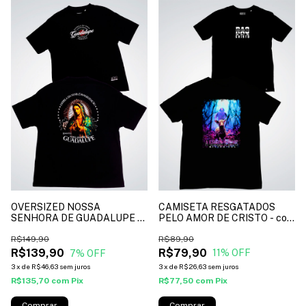
CAMISETA RESGATADOS
OVERSIZED NOSSA
PELO AMOR DE CRISTO - cor
SENHORA DE GUADALUPE -
preto*
cor preto*
R$89,90
R$149,90
R$79,90
R$139,90
11
% OFF
7
% OFF
3
x
de
R$26,63
sem juros
3
x
de
R$46,63
sem juros
R$77,50
com
Pix
R$135,70
com
Pix
Comprar
Comprar