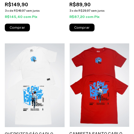
R$149,90
R$89,90
3
x
de
R$49,97
sem juros
3
x
de
R$29,97
sem juros
R$145,40
com
Pix
R$87,20
com
Pix
Comprar
Comprar
CAMISETA SANTO CARLO