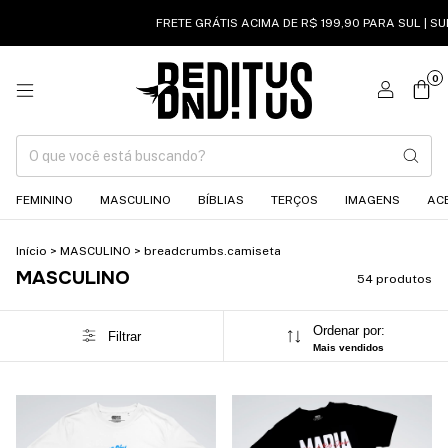
FRETE GRÁTIS ACIMA DE R$ 199,90 PARA SUL | SUDESTE ACIMA D
0
FEMININO
MASCULINO
BÍBLIAS
TERÇOS
IMAGENS
AC
Início
>
MASCULINO
>
breadcrumbs.camiseta
MASCULINO
54 produtos
Ordenar por:
Filtrar
Mais vendidos