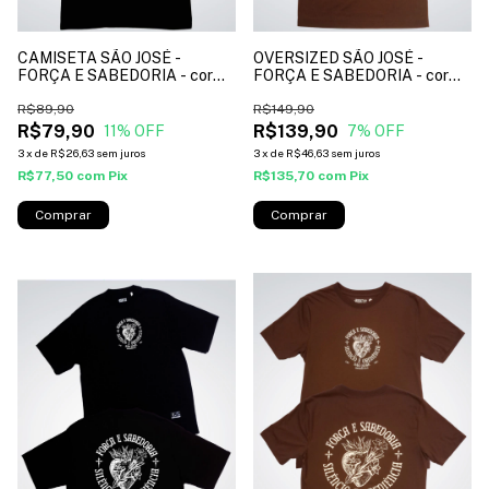
CAMISETA SÃO JOSÉ -
OVERSIZED SÃO JOSÉ -
FORÇA E SABEDORIA - cor
FORÇA E SABEDORIA - cor
preto*
marrom*
R$89,90
R$149,90
R$79,90
R$139,90
11
% OFF
7
% OFF
3
x
de
R$26,63
sem juros
3
x
de
R$46,63
sem juros
R$77,50
com
Pix
R$135,70
com
Pix
Comprar
Comprar