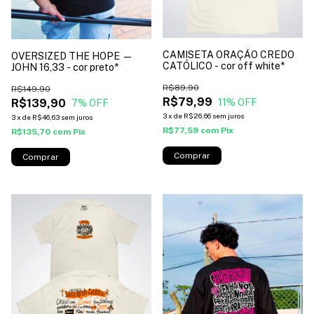
CAMISETA ORAÇÃO CREDO
OVERSIZED THE HOPE —
CATÓLICO - cor off white*
JOHN 16,33 - cor preto*
R$89,90
R$149,90
R$79,99
R$139,90
11
% OFF
7
% OFF
3
x
de
R$26,66
sem juros
3
x
de
R$46,63
sem juros
R$77,59
com
Pix
R$135,70
com
Pix
Comprar
Comprar