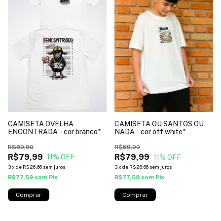
CAMISETA OVELHA
CAMISETA OU SANTOS OU
ENCONTRADA - cor branco*
NADA - cor off white*
R$89,90
R$89,90
R$79,99
R$79,99
11
% OFF
11
% OFF
3
x
de
R$26,66
sem juros
3
x
de
R$26,66
sem juros
R$77,59
com
Pix
R$77,59
com
Pix
Comprar
Comprar